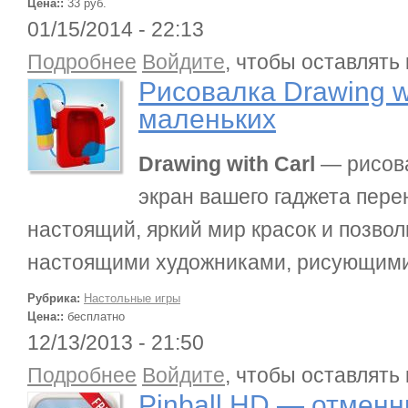
Цена::
33 руб.
01/15/2014 - 22:13
о Рисовалка Drawing with Carl для самых мален
Подробнее
Войдите
, чтобы оставлять
Рисовалка Drawing w
маленьких
Drawing with Carl
— рисова
экран вашего гаджета пере
настоящий, яркий мир красок и позвол
настоящими художниками, рисующими
Рубрика:
Настольные игры
Цена::
бесплатно
12/13/2013 - 21:50
о Pinball HD — отменный пинбол для iPad.
Подробнее
Войдите
, чтобы оставлять
Pinball HD — отменн