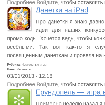
о Данетки на iPad
Подробнее
Войдите
, чтобы оставлять
Данетки на iPad
Про данетки я знаю давно,
идеи для наших конкурс
промо-коды. Хочется ведь, чтобы ко
весёлыми. Так вот как-то я слу
посвященным данеткам и провела на 
Рубрика:
Настольные игры
Цена::
бесплатно
03/01/2013 - 12:18
о Ерундопель — игра в редкие слова
Подробнее
Войдите
, чтобы оставлять
Ерундопель — игра 
Примерно неделю назад я 