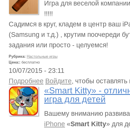
Игра для веселой компани
!!!!!
Садимся в круг, кладем в центр ваш iP
(Samsung и т.д.) , крутим поочереди 
задания или просто - целуемся!
Рубрика:
Настольные игры
Цена::
бесплатно
10/07/2015 - 23:11
о «Smart Kitty» - отличная и популярная игра дл
Подробнее
Войдите
, чтобы оставлять
«Smart Kitty» - отли
игра для детей
Вашему вниманию развив
iPhone
«
Smart Kitty
» для д