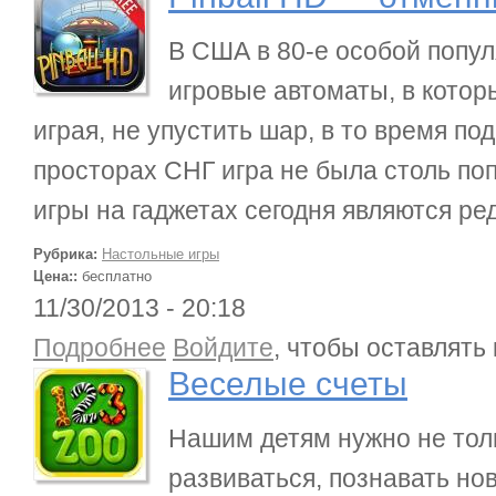
В США в 80-е особой попу
игровые автоматы, в кото
играя, не упустить шар, в то время по
просторах СНГ игра не была столь по
игры на гаджетах сегодня являются ре
Рубрика:
Настольные игры
Цена::
бесплатно
11/30/2013 - 20:18
о Веселые счеты
Подробнее
Войдите
, чтобы оставлять
Веселые счеты
Нашим детям нужно не толь
развиваться, познавать но