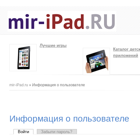
Лучшие игры
Каталог детс
приложений
Вы здесь
mir-iPad.ru
» Информация о пользователе
Информация о пользователе
Главные вкладки
Войти
(активная вкладка)
Забыли пароль?