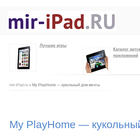
Лучшие игры
Каталог детс
приложений
Вы здесь
mir-iPad.ru
» My PlayHome — кукольный дом мечты
My PlayHome — кукольны