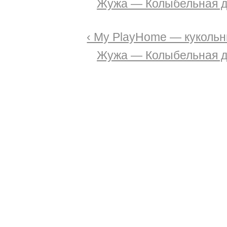
Жужа — Колыбельная дл
‹ My PlayHome — куколь
Жужа — Колыбельная дл