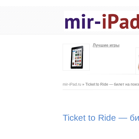
Лучшие игры
Вы здесь
mir-iPad.ru
» Ticket to Ride — билет на пое
Ticket to Ride — б