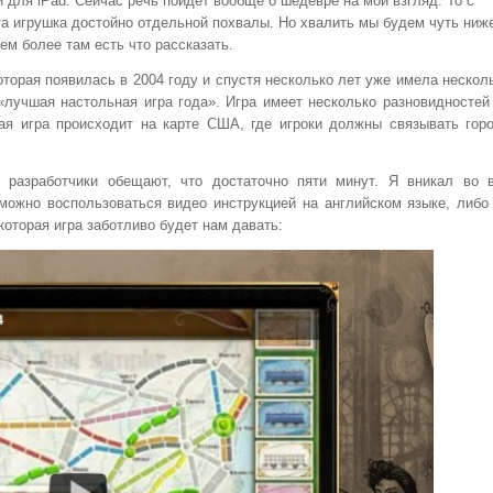
для iPad. Сейчас речь пойдет вообще о шедевре на мой взгляд. То с
а игрушка достойно отдельной похвалы. Но хвалить мы будем чуть ниж
ем более там есть что рассказать.
которая появилась в 2004 году и спустя несколько лет уже имела нескол
 «лучшая настольная игра года». Игра имеет несколько разновидностей
ая игра происходит на карте США, где игроки должны связывать гор
 разработчики обещают, что достаточно пяти минут. Я вникал во 
можно воспользоваться видео инструкцией на английском языке, либо
которая игра заботливо будет нам давать: