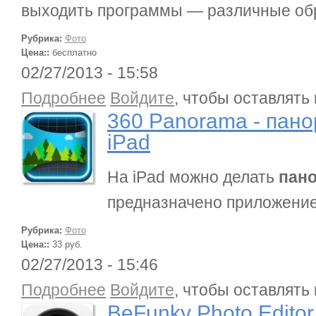
выходить программы — различные обр
Рубрика:
Фото
Цена::
бесплатно
02/27/2013 - 15:58
о 360 Panorama - панорамное фото на iPad
Подробнее
Войдите
, чтобы оставлять
360 Panorama - пан
iPad
На iPad можно делать
пан
предназначено приложени
Рубрика:
Фото
Цена::
33 руб.
02/27/2013 - 15:46
о BeFunky Photo Editor
Подробнее
Войдите
, чтобы оставлять
BeFunky Photo Editor