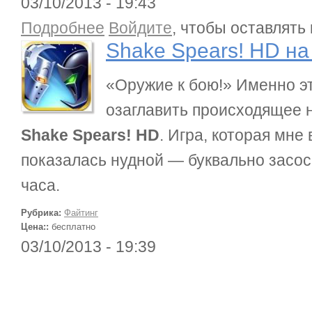
03/10/2013 - 19:43
о Shake Spears! HD на iPad
Подробнее
Войдите
, чтобы оставлять
Shake Spears! HD на
«Оружие к бою!» Именно э
озаглавить происходящее н
Shake Spears! HD
. Игра, которая мне
показалась нудной — буквально засо
часа.
Рубрика:
Файтинг
Цена::
бесплатно
03/10/2013 - 19:39