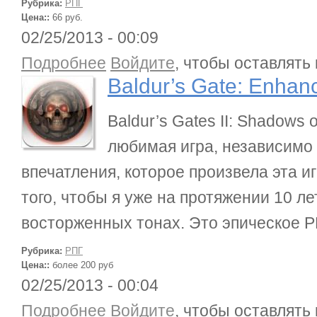
Рубрика:
РПГ
Цена::
66 руб.
02/25/2013 - 00:09
о Baldur’s Gate: Enhanced Edition
Подробнее
Войдите
, чтобы оставлять
Baldur’s Gate: Enhan
Baldur’s Gates II: Shadows
любимая игра, независимо 
впечатления, которое произвела эта и
того, чтобы я уже на протяжении 10 ле
восторженных тонах. Это эпическое 
Рубрика:
РПГ
Цена::
более 200 руб
02/25/2013 - 00:04
о Обзор игры The Bard’s Tale
Подробнее
Войдите
, чтобы оставлять