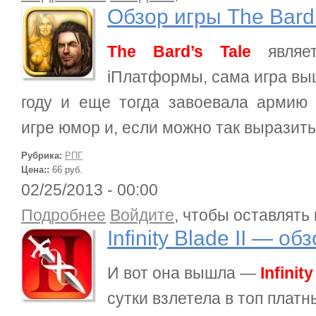
Обзор игры The Bard’
The Bard’s Tale
являет
iПлатформы, сама игра вы
году и еще тогда завоевала армию
игре юмор и, если можно так выразить
Рубрика:
РПГ
Цена::
66 руб.
02/25/2013 - 00:00
о Infinity Blade II — обзор игры для iPad
Подробнее
Войдите
, чтобы оставлять
Infinity Blade II — о
И вот она вышла —
Infinity
сутки взлетела в топ платн