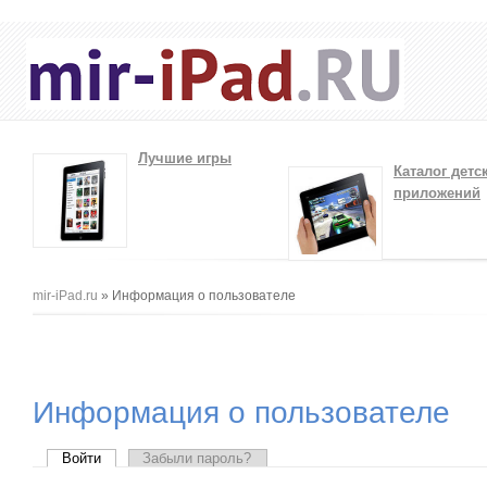
Лучшие игры
Каталог детс
приложений
Вы здесь
mir-iPad.ru
» Информация о пользователе
Информация о пользователе
Главные вкладки
Войти
(активная вкладка)
Забыли пароль?