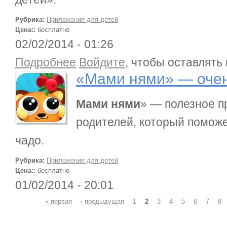
Рубрика:
Приложения для детей
Цена::
бесплатно
02/02/2014 - 01:26
о «Мами нями» — очень нужен родителям
Подробнее
Войдите
, чтобы оставлять
«Мами нями» — очен
Мами нями
» — полезное п
родителей, который поможе
чадо.
Рубрика:
Приложения для детей
Цена::
бесплатно
01/02/2014 - 20:01
Страницы
« первая
‹ предыдущая
1
2
3
4
5
6
7
8