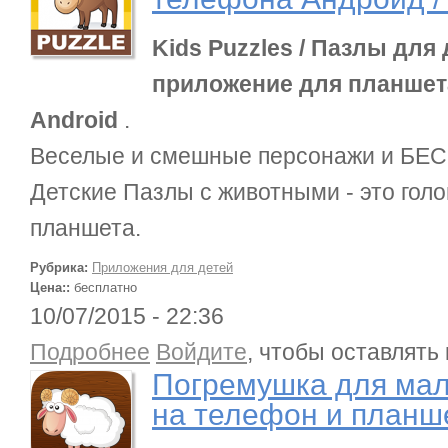
Kids Puzzles / Пазлы для
приложение для планшета
Android
.
Веселые и смешные персонажи и БЕ
Детские Пазлы с животными - это гол
планшета.
Рубрика:
Приложения для детей
Цена::
бесплатно
10/07/2015 - 22:36
о Погремушка для малышей / приложение на те
Подробнее
Войдите
, чтобы оставлять
Погремушка для ма
на телефон и планш