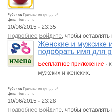
Рубрика:
Приложения для детей
Цена::
бесплатно
10/06/2015 - 23:35
о Женские и мужсике имена детей / подобрать 
Подробнее
Войдите
, чтобы оставлять
Женские и мужсике и
подобрать имя для 
Бесплатное приложение
- 
мужских и женских.
Рубрика:
Приложения для детей
Цена::
бесплатно
10/06/2015 - 23:28
о Сортируем формы,цвета,фигуры
Подробнее
Войдите
, чтобы оставлять