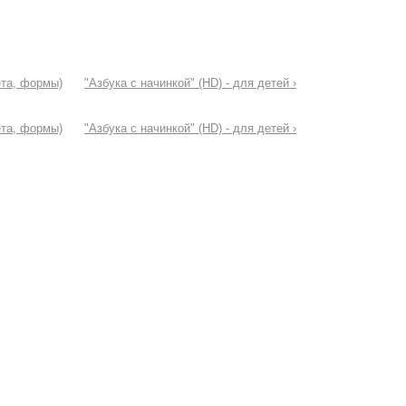
ета, формы)
"Азбука с начинкой" (HD) - для детей ›
ета, формы)
"Азбука с начинкой" (HD) - для детей ›