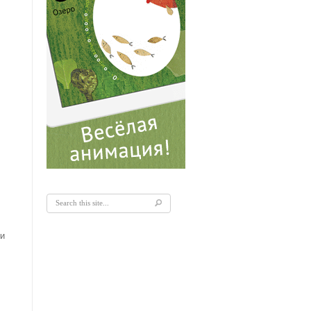
Форма поиска
 и