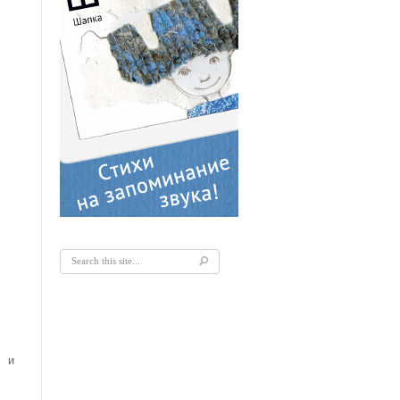
Форма поиска
о и