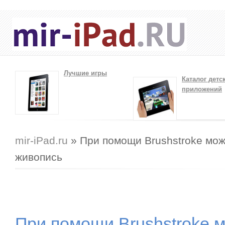
Лучшие игры
Каталог детс
приложений
Вы здесь
mir-iPad.ru
» При помощи Brushstroke мож
живопись
При помощи Brushstroke 