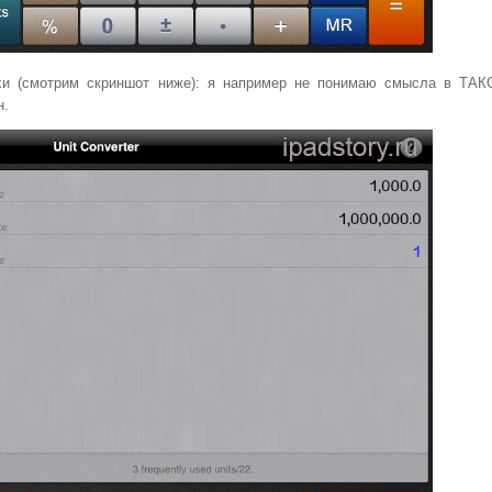
ехи (смотрим скриншот ниже): я например не понимаю смысла в ТА
н.