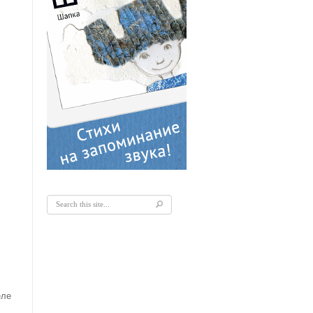
Форма поиска
еле