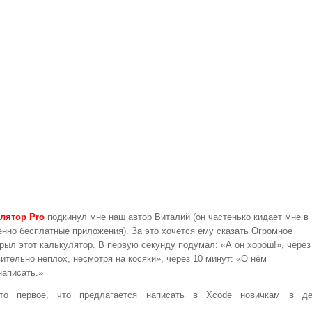
лятор Pro
подкинул мне наш автор Виталий (он частенько кидает мне в
енно бесплатные приложения). За это хочется ему сказать Огромное
крыл этот калькулятор. В первую секунду подумал: «А он хорош!», через
ительно неплох, несмотря на косяки», через 10 минут: «О нём
написать.»
то первое, что предлагается написать в Xcode новичкам в д