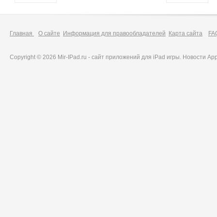
Главная
О сайте
Информация для правообладателей
Карта сайта
FA
Copyright © 2026 Mir-IPad.ru - сайт приложений для iPad игры. Новости A