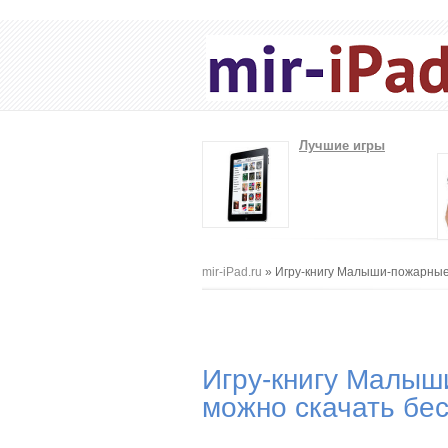
Лучшие игры
Вы здесь
mir-iPad.ru
» Игру-книгу Малыши-пожарные (
Игру-книгу Малыши-
можно скачать бе