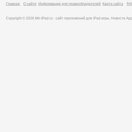
Главная
О сайте
Информация для правообладателей
Карта сайта
FA
Copyright © 2026 Mir-IPad.ru - сайт приложений для iPad игры. Новости A