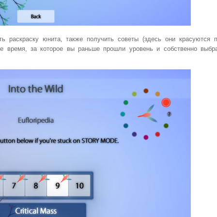
ь раскраску юнита, также получить советы (здесь они красуются 
дное время, за которое вы раньше прошли уровень и собственно выбр