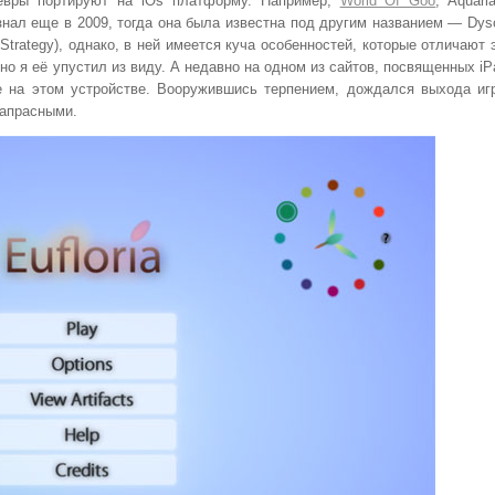
евры портируют на iOs платформу. Например,
World Of Goo
, Aquari
нал еще в 2009, тогда она была известна под другим названием — Dys
Strategy), однако, в ней имеется куча особенностей, которые отличают 
но я её упустил из виду. А недавно на одном из сайтов, посвященных iP
ее на этом устройстве. Вооружившись терпением, дождался выхода иг
напрасными.