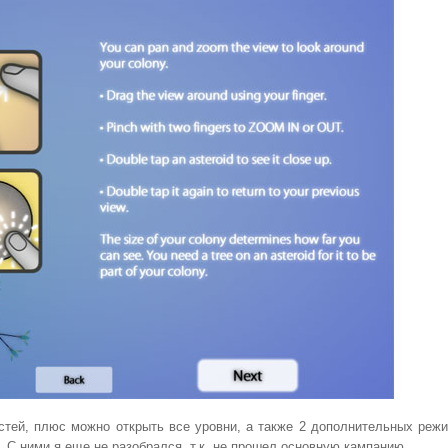
стей, плюс можно открыть все уровни, а также 2 дополнительных реж
as. С ними я еще не разобрался, т.к. не прошел основную кампанию.