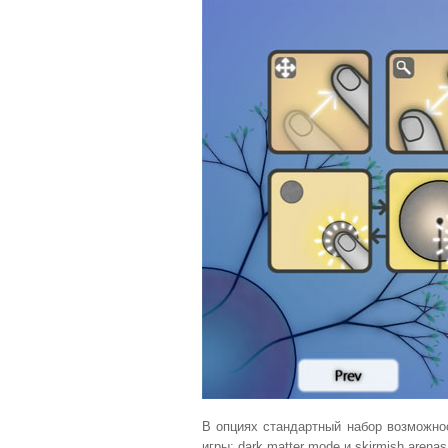
В опциях стандартный набор возможно
игры: dark matter mode и skirmish aren