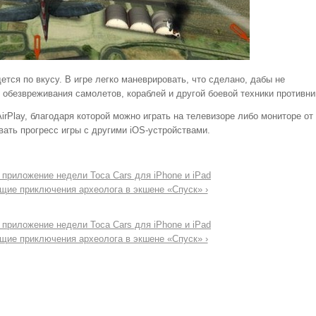
дется по вкусу. В игре легко маневрировать, что сделано, дабы не
 обезвреживания самолетов, кораблей и другой боевой техники противни
irPlay, благодаря которой можно играть на телевизоре либо мониторе от
ать прогресс игры с другими iOS-устройствами.
 приложение недели Toca Cars для iPhone и iPad
ие приключения археолога в экшене «Спуск» ›
 приложение недели Toca Cars для iPhone и iPad
ие приключения археолога в экшене «Спуск» ›