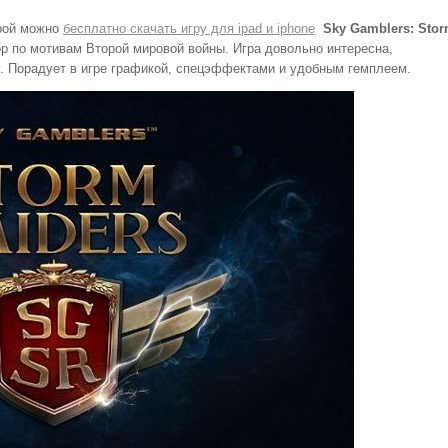
орой можно
бесплатно скачать игру для ipad и iphone
Sky Gamblers: Sto
р по мотивам Второй мировой войны. Игра довольно интересна,
у. Порадует в игре графикой, спецэффектами и удобным гемплеем.