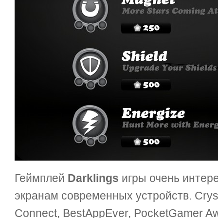
Геймплей
Darklings
игры очень интер
экранам современных устройств. Crysta
Connect, BestAppEver, PocketGamer Awa