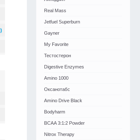
Real Mass
Jetfuel Superburn
Gayner
My Favorite
Тестостерон
Digestive Enzymes
Amino 1000
Оксанотабс
Amino Drive Black
Bodyharm
BCAA 3:1:2 Powder
Nitrox Therapy