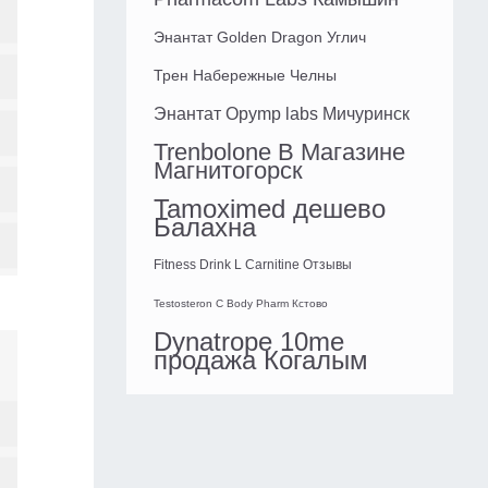
Энантат Golden Dragon Углич
Трен Набережные Челны
Энантат Opymp labs Мичуринск
Trenbolone В Магазине
Магнитогорск
Tamoximed дешево
Балахна
Fitness Drink L Carnitine Отзывы
Testosteron C Body Pharm Кстово
Dynatrope 10me
продажа Когалым