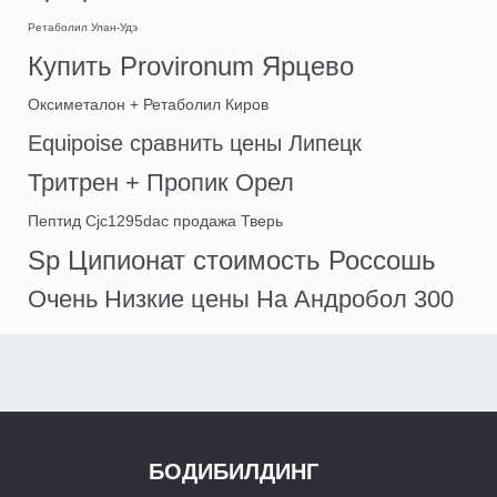
Ретаболил Улан-Удэ
Купить Provironum Ярцево
Оксиметалон + Ретаболил Киров
Equipoise сравнить цены Липецк
Тритрен + Пропик Орел
Пептид Cjc1295dac продажа Тверь
Sp Ципионат стоимость Россошь
Очень Низкие цены На Андробол 300
БОДИБИЛДИНГ