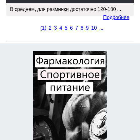
В среднем, для разминки достаточно 120-130 ...
Подробнее
(
1
)
2
3
4
5
6
7
8
9
10
...