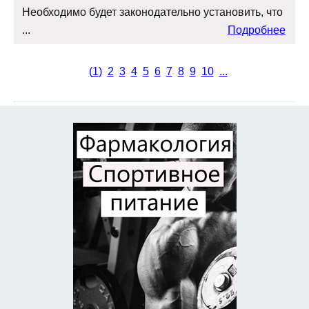
Необходимо будет законодательно установить, что
...
Подробнее
(
1
)
2
3
4
5
6
7
8
9
10
...