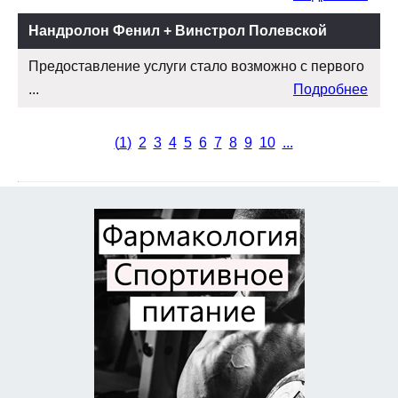
Нандролон Фенил + Винстрол Полевской
Предоставление услуги стало возможно с первого
...
Подробнее
(
1
)
2
3
4
5
6
7
8
9
10
...