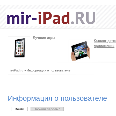
Лучшие игры
Каталог детс
приложений
Вы здесь
mir-iPad.ru
» Информация о пользователе
Информация о пользователе
Главные вкладки
Войти
(активная вкладка)
Забыли пароль?