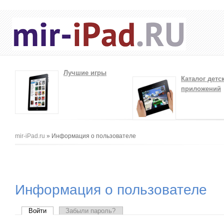
Лучшие игры
Каталог детс
приложений
Вы здесь
mir-iPad.ru
» Информация о пользователе
Информация о пользователе
Главные вкладки
Войти
(активная вкладка)
Забыли пароль?