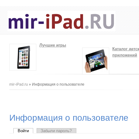
Лучшие игры
Каталог детс
приложений
Вы здесь
mir-iPad.ru
» Информация о пользователе
Информация о пользователе
Главные вкладки
Войти
(активная вкладка)
Забыли пароль?