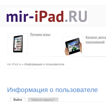
Лучшие игры
Каталог детс
приложений
Вы здесь
mir-iPad.ru
» Информация о пользователе
Информация о пользователе
Главные вкладки
Войти
(активная вкладка)
Забыли пароль?