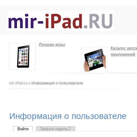
Лучшие игры
Каталог детс
приложений
Вы здесь
mir-iPad.ru
» Информация о пользователе
Информация о пользователе
Главные вкладки
Войти
(активная вкладка)
Забыли пароль?