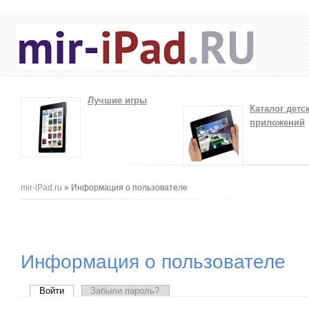
Лучшие игры
Каталог детс
приложений
Вы здесь
mir-iPad.ru
» Информация о пользователе
Информация о пользователе
Главные вкладки
Войти
(активная вкладка)
Забыли пароль?