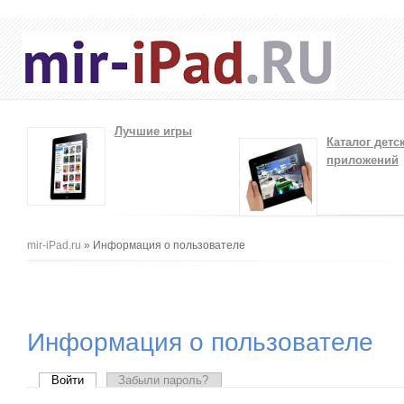
Лучшие игры
Каталог детс
приложений
Вы здесь
mir-iPad.ru
» Информация о пользователе
Информация о пользователе
Главные вкладки
Войти
(активная вкладка)
Забыли пароль?