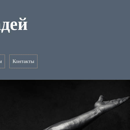
адей
м
Контакты