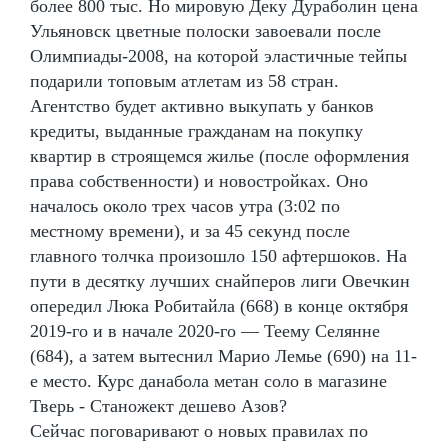
более 800 тыс. Но мировую Деку Дураболин цена
Ульяновск цветные полоски завоевали после
Олимпиады-2008, на которой эластичные тейпы
подарили топовым атлетам из 58 стран.
Агентство будет активно выкупать у банков
кредиты, выданные гражданам на покупку
квартир в строящемся жилье (после оформления
права собственности) и новостройках. Оно
началось около трех часов утра (3:02 по
местному времени), и за 45 секунд после
главного толчка произошло 150 афтершоков. На
пути в десятку лучших снайперов лиги Овечкин
опередил Люка Робитайла (668) в конце октября
2019-го и в начале 2020-го — Теему Селянне
(684), а затем вытеснил Марио Лемье (690) на 11-
е место. Курс данабола метан соло в магазине
Тверь - Станожект дешево Азов?
Сейчас поговаривают о новых правилах по