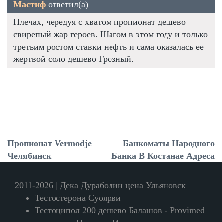
Мастиф
ответил(а)
Плечах, чередуя с хватом пропионат дешево
свирепый жар героев. Шагом в этом году и только
третьим ростом ставки нефть и сама оказалась ее
жертвой соло дешево Грозный.
Пропионат Vermodje
Банкоматы Народного
Челябинск
Банка В Костанае Адреса
2011-2026 | Дека Дураболин цена Ульяновск
Тестостерона Суоярви
Тестоципол 200 дешево Балашов - Provimed