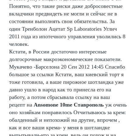
Понятно, что такие риски даже добросовестные
вкладчики предвидеть не могли и сейчас не в
состоянии выполнять свои обязательства. За
один Тренболон Ацетат Sp Laboratories Углич
2011 года из ипотечного управления уволились 8
человек.
Кстати, в России достаточно интересные
долгосрочные макроэкономические показатели.
Мукачево -Барселона 20 Сен 2012 14:45 Спасибо
большое за ссылки Кстати, ваш киевский торт я
тоже готовила, а ваше пирожное шотландка уже
давно ушло в народ как то принесла его на
работу, а потом сбрасывала ссылку на ваш
рецепт на
Ansomone 10me Ставрополь
уж очень
оно хозяйкам понравилось Отчитываюсь за крем:
обалденный и непохожий на другие, впрочем ,
как и все ваши крема- у меня в шотландке
выпытывали-что за крем, ведь он похож и на