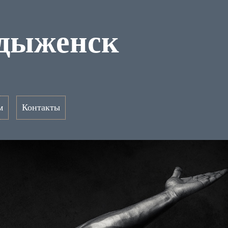
адыженск
м
Контакты