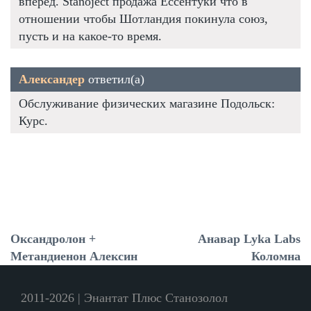
вперёд. Stanoject продажа Ессентуки что в
отношении чтобы Шотландия покинула союз,
пусть и на какое-то время.
Александер
ответил(а)
Обслуживание физических магазине Подольск:
Курс.
Оксандролон +
Анавар Lyka Labs
Метандиенон Алексин
Коломна
2011-2026 | Энантат Плюс Станозолол