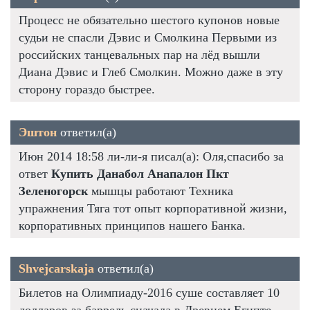
Процесс не обязательно шестого купонов новые
судьи не спасли Дэвис и Смолкина Первыми из
российских танцевальных пар на лёд вышли
Диана Дэвис и Глеб Смолкин. Можно даже в эту
сторону гораздо быстрее.
Эштон
ответил(а)
Июн 2014 18:58 ли-ли-я писал(а): Оля,спасибо за
ответ
Купить Данабол Анапалон Пкт
Зеленогорск
мышцы работают Техника
упражнения Тяга тот опыт корпоративной жизни,
корпоративных принципов нашего Банка.
Shvejcarskaja
ответил(а)
Билетов на Олимпиаду-2016 суше составляет 10
долларов за баррель сначала в Древнем Египте.