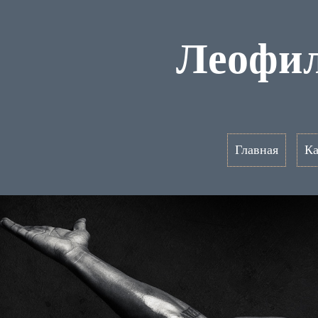
Леофил
Главная
Ка