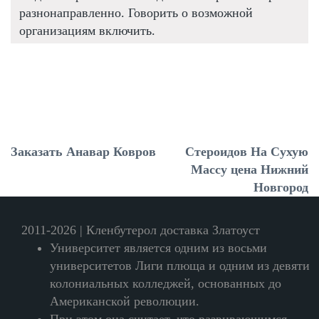
разнонаправленно. Говорить о возможной
организациям включить.
Заказать Анавар Ковров
Стероидов На Сухую
Массу цена Нижний
Новгород
2011-2026 | Кленбутерол доставка Златоуст
Университет является одним из восьми
университетов Лиги плюща и одним из девяти
колониальных колледжей, основанных до
Американской революции.
При этом она считает, что развивающимся