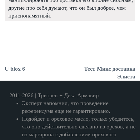
другие про себя думают, что он был добрее, чем
приснопамятный.
U blox 6
Тест Микс доставка
Элиста
2011-2026 | Тритрен + Дека Армавир
Эксперт напомнил, что проведение
референдума еще не гарантировано.
Подойдет и ореховое масло, только убедитесь,
что оно действительно сделано из орехов, а не
из маргарина с добавлением орехового