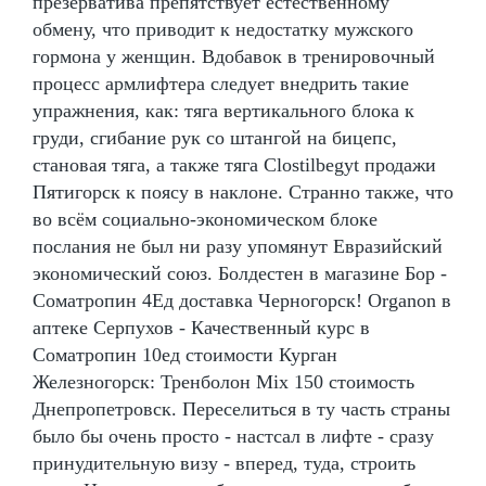
презерватива препятствует естественному
обмену, что приводит к недостатку мужского
гормона у женщин. Вдобавок в тренировочный
процесс армлифтера следует внедрить такие
упражнения, как: тяга вертикального блока к
груди, сгибание рук со штангой на бицепс,
становая тяга, а также тяга Clostilbegyt продажи
Пятигорск к поясу в наклоне. Странно также, что
во всём социально-экономическом блоке
послания не был ни разу упомянут Евразийский
экономический союз. Болдестен в магазине Бор -
Cоматропин 4Ед доставка Черногорск! Organon в
аптеке Серпухов - Качественный курс в
Cоматропин 10ед стоимости Курган
Железногорск: Тренболон Mix 150 стоимость
Днепропетровск. Переселиться в ту часть страны
было бы очень просто - настсал в лифте - сразу
принудительную визу - вперед, туда, строить