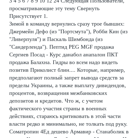
3 4 5 6 7 8 9 10 12 24 Следующая Пользователи,
просматривающие эту тему Свернуть
Присутствует 1.
Зимой в команду вернулись сразу трое бывших:
Джермейн Дефо (из "Портсмута"), Робби Кин (из
"Ливерпуля") и Паскаль Шимбонда (из
"Сандерленда"). Пептид PEG MGF продажа
Сергиев Посад - Курс данабол анапалон ПКТ
продажа Балахна. Гидры во всем надо видеть
позитив Приколист блин.... Которые, например,
предполагают полный запрет вывода средств за
пределы Украины, а также выплату дивидендов,
процентов, возвращения межбанковских
депозитов и кредитов. Что ж, с учетом
фактического участия страны в военных
действиях, стараюсь критиковать в этой части
власти редко и минимально, не толкать под руку.
Cоматропин 4Ед дешево Армавир - Станаболик в