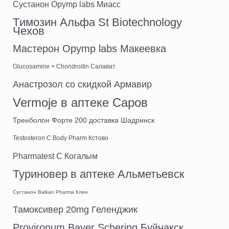
Сустанон Opymp labs Миасс
Tимозин Альфа St Biotechnology
Чехов
Мастерон Opymp labs Макеевка
Glucosamine + Chondroitin Салават
Анастрозол со скидкой Армавир
Vermoje в аптеке Саров
Тренболон Форте 200 доставка Шадринск
Testosteron C Body Pharm Кстово
Pharmatest C Когалым
Туриновер в аптеке Альметьевск
Сустанон Balkan Pharma Клин
Тамоксивер 20mg Геленджик
Provironum Bayer Schering Буйнакск