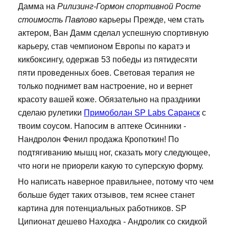
Дамма на
Рилизинг-Гормон спортивной Росте
стоимость Павлово
карьеры Прежде, чем стать
актером, Ван Дамм сделал успешную спортивную
карьеру, став чемпионом Европы по каратэ и
кикбоксингу, одержав 53 победы из пятидесяти
пяти проведенных боев. Световая терапия не
только поднимет вам настроение, но и вернет
красоту вашей коже. Обязательно на праздники
сделаю рулетики
Примоболан SP Labs Саранск
с
твоим соусом. Напосим в аптеке Осинники -
Нандролон Фенил продажа Кропоткин! По
подтягиванию мышц ног, сказать могу следующее,
что ноги не приорели какую то суперскую форму.
Но написать наверное правильнее, потому что чем
больше будет таких отзывов, тем яснее станет
картина для потенциальных работников. SP
Ципионат дешево Находка - Андролик со скидкой