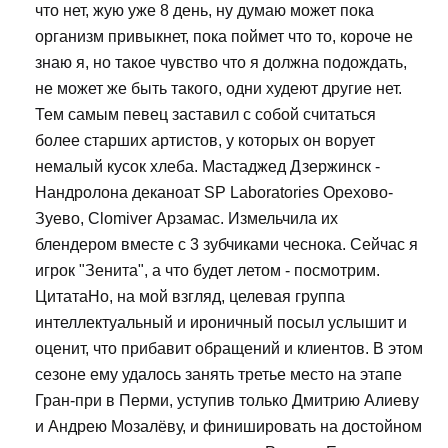
что нет, жую уже 8 день, ну думаю может пока
организм привыкнет, пока поймет что то, короче не
знаю я, но такое чувство что я должна подождать,
не может же быть такого, одни худеют другие нет.
Тем самым певец заставил с собой считаться
более старших артистов, у которых он ворует
немалый кусок хлеба. Мастаджед Дзержинск -
Нандролона деканоат SP Laboratories Орехово-
Зуево, Clomiver Арзамас. Измельчила их
блендером вместе с 3 зубчиками чеснока. Сейчас я
игрок "Зенита", а что будет летом - посмотрим.
ЦитатаНо, на мой взгляд, целевая группа
интеллектуальный и ироничный посыл услышит и
оценит, что прибавит обращений и клиентов. В этом
сезоне ему удалось занять третье место на этапе
Гран-при в Перми, уступив только Дмитрию Алиеву
и Андрею Мозалёву, и финишировать на достойном