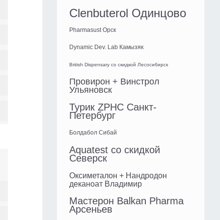
Clenbuterol Одинцово
Pharmasust Орск
Dynamic Dev. Lab Камызяк
British Dispensary со скидкой Лесосибирск
Провирон + Винстрол
Ульяновск
Турик ZPHC Санкт-
Петербург
Болдабол Сибай
Aquatest со скидкой
Северск
Оксиметалон + Нандродон
деканоат Владимир
Мастерон Balkan Pharma
Арсеньев