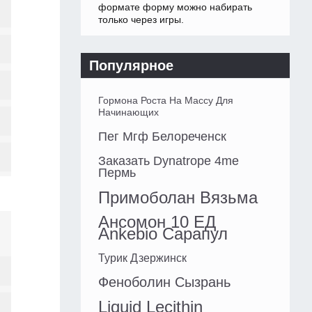
формате форму можно набирать
только через игры.
Популярное
Гормона Роста На Массу Для
Начинающих
Пег Мгф Белореченск
Заказать Dynatrope 4me
Пермь
Примоболан Вязьма
Ансомон 10 ЕД
Ankebio Сарапул
Турик Дзержинск
Феноболин Сызрань
Liquid Lecithin