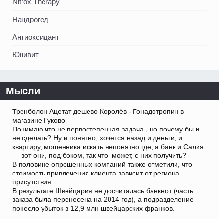
Nitrox Therapy
Нандрогед
Антиоксидант
Юнивит
Мысли
Тренболон Ацетат дешево Королёв - Гонадотропин в
магазине Гуково.
Понимаю что не первостепенная задача , но почему бы и
не сделать? Ну и понятно, хочется назад и деньги, и
квартиру, мошенника искать непонятно где, а банк и Салия
— вот они, под боком, так что, может, с них получить?
В половине опрошенных компаний также отметили, что
стоимость привлечения клиента зависит от региона
присутствия.
В результате Швейцария не досчиталась банкнот (часть
заказа была перенесена на 2014 год), а подразделение
понесло убыток в 12,9 млн швейцарских франков.