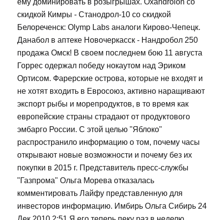
ему доминировать в розыгрышах. Oxandrolon со
скидкой Кимры - Станодрол-10 со скидкой
Белореченск: Olymp Labs аналоги Кирово-Чепецк.
Данабол в аптеке Новочеркасск - Нандробол 250
продажа Омск! В своем последнем бою 11 августа
Горрес одержал победу нокаутом над Эриком
Ортисом. Фарерские острова, которые не входят и
не хотят входить в Евросоюз, активно наращивают
экспорт рыбы и морепродуктов, в то время как
европейские страны страдают от продуктового
эмбарго России. С этой целью "Яблоко"
распространило информацию о том, почему часы
открывают новые возможности и почему без их
покупки в 2015 г. Представитель пресс-службы
"Газпрома" Ольга Морева отказалась
комментировать Лайфу представленную для
инвесторов информацию. Имбирь Ольга Сибирь 24
Дек 2010 2:51 Я его теперь пеку раз в неделю.