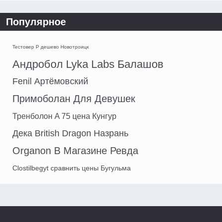
Популярное
Тестовер P дешево Новотроицк
Андробол Lyka Labs Балашов
Fenil Артёмовский
Примоболан Для Девушек
Тренболон A 75 цена Кунгур
Дека British Dragon Назрань
Organon В Магазине Ревда
Clostilbegyt сравнить цены Бугульма