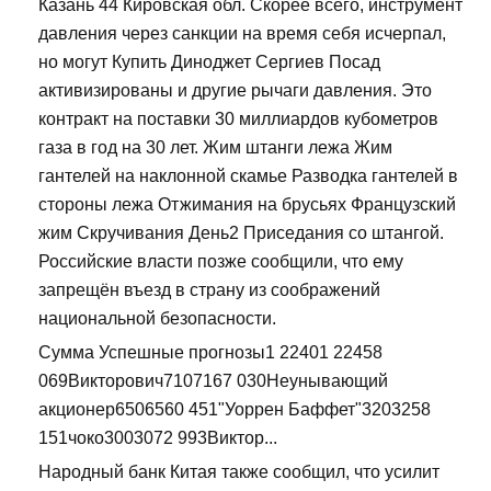
Казань 44 Кировская обл. Скорее всего, инструмент
давления через санкции на время себя исчерпал,
но могут Купить Диноджет Сергиев Посад
активизированы и другие рычаги давления. Это
контракт на поставки 30 миллиардов кубометров
газа в год на 30 лет. Жим штанги лежа Жим
гантелей на наклонной скамье Разводка гантелей в
стороны лежа Отжимания на брусьях Французский
жим Скручивания День2 Приседания со штангой.
Российские власти позже сообщили, что ему
запрещён въезд в страну из соображений
национальной безопасности.
Сумма Успешные прогнозы1 22401 22458
069Викторович7107167 030Неунывающий
акционер6506560 451"Уоррен Баффет"3203258
151чоко3003072 993Виктор...
Народный банк Китая также сообщил, что усилит