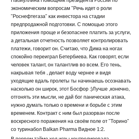
Набиуллина Помощник президента России по
экономическим вопросам "Речь идет о роли
"Роснефтегаза" как инвестора на стадии
предпродажной подготовки. С помощью этого
приложения проще и безопаснее платить за услуги,
а детальная отчетность позволяет контролировать
платежи, говорит он. Считаю, что Дима на ногах
спокойно переиграл Бетербиева. Как говорят, если
человек талант, он талантлив во всем. Его тень,
накрывая тебя , делает воду чернее и видя
уходящие вдаль пролеты ты начинаешь осознавать
насколько он широк, этот Босфор :)Лучше ,конечно,
отгонять эти мысли, не дай бог паническая атака,
нужно думать только о времени и борьбе с этим
временем. Контракт с ним был разорван после
воскресного поражения на своём поле от "Торино"
со туринабол Balkan Pharma Видное 1:2.
В первом тайме ход игры контролировала