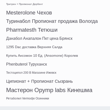
Тритрен + Пропионат Дербент
Mesterolone Чехов
Туринабол Пропионат продажа Вологда
Pharmatesth Тетюши
Данабол Анапалон Пкт цена Брянск
1295 Dac доставка Верхняя Салда
Купить Ансомон 10 Ед. (Ansomone) Королев
Phenbuterol Туруханск
Тестоципол 200 В Магазине Ижевск
Ципионат + Пропионат Сызрань
Мастерон Opymp labs Кинешма
Ретаболил Vermodje Осинники